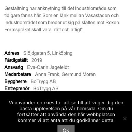
Gestaltning har anknytning till det industriområde som
tidigare fanns här. Som en länk mellan Vasastaden och
industriområdet som breder ut sig på slätten mot Roxen.
Formspråket skall vara ”rått och ärligt”.
Adress
Slöjdgatan 5, Linköping
Färdigställt
2019
Ansvarig
Eva-Carin Jagefeldt
Medarbetare
Anna Frank, Germund Morén
Byggherre
BoTrygg AB
Entreprenör
BoTrygg AB
Arbetsnummer
1003
Vi använder cookies för att se till att vi ger dig den
bästa upplevelsen på vår hemsida. Om du
fortsätter att använda den här webbplatsen
kommer vi att anta att du godkänner detta.
SONARK ARKITEKTKONTOR AB
© 2026
OK
Runstensgatan 5
013-25 44 80