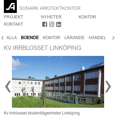
SONARK ARKITEKTKONTOR
PROJEKT
NYHETER
KONTOR
KONTAKT
ALLA
BOENDE
KONTOR
LÄRANDE
HANDEL
SP
KV IRRBLOSSET LINKÖPING
‹
›
Kv Irrblosset studentlägenheter Linköping
Lj