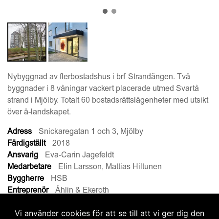
Nybyggnad av flerbostadshus i brf Strandängen. Två
byggnader i 8 våningar vackert placerade utmed Svartå
strand i Mjölby. Totalt 60 bostadsrättslägenheter med utsikt
över å-landskapet.
Adress
Snickaregatan 1 och 3, Mjölby
Färdigställt
2018
Ansvarig
Eva-Carin Jagefeldt
Medarbetare
Elin Larsson, Mattias Hiltunen
Byggherre
HSB
Entreprenör
Åhlin & Ekeroth
Arbetsnummer
1607
Vi använder cookies för att se till att vi ger dig den