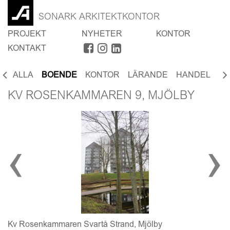
SONARK ARKITEKTKONTOR
PROJEKT
NYHETER
KONTOR
KONTAKT
ALLA
BOENDE
KONTOR
LÄRANDE
HANDEL
SP
KV ROSENKAMMAREN 9, MJÖLBY
‹
›
Kv Rosenkammaren Svartå Strand, Mjölby
E